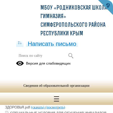
МБОУ «РОДНИКОВСКАЯ ШКОЛА-
ГИМНАЗИЯ»
СИМФЕРОПОЛЬСКОГО РАЙОНА
РЕСПУБЛИКИ КРЫМ
Написать письмо
Специальные условия для обучения
Версия для слабовидящих
инвалидов и лиц с ОВЗ
20.09.2021
Сведения об образовательной организации
СПЕЦИАЛЬНЫЕ УСЛОВИЯ ДЛЯ ОБУЧЕНИЯ ИНВАЛИДОВ
И ЛИЦ С ОГРАНИЧЕННЫМИ ВОЗМОЖНОСТЯМИ
ЗДОРОВЬЯ.pdf
(скачать)
(посмотреть)
СПЕЦИАЛЬНЫЕ УСЛОВИЯ ДЛЯ ОБУЧЕНИЯ ИНВАЛИДОВ