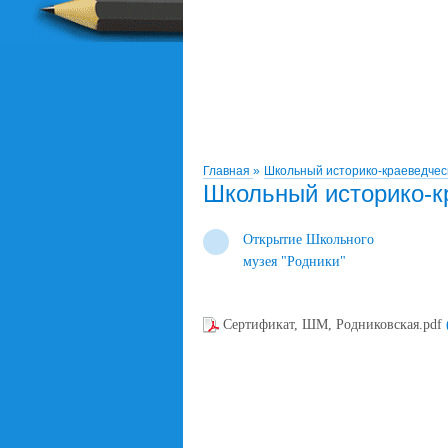
Главная
»
Школьный историко-краеведческ
Школьный историко-к
Открытие Школьного
музея "Родники"
Сертификат, ШМ, Родниковская.pdf