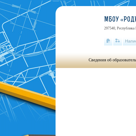
МБОУ «РОД
297540, Республика 
Напи
Сведения об образовател