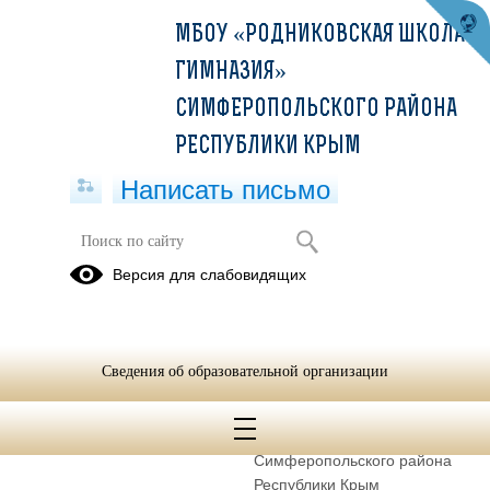
МБОУ «РОДНИКОВСКАЯ ШКОЛА-
ГИМНАЗИЯ»
СИМФЕРОПОЛЬСКОГО РАЙОНА
РЕСПУБЛИКИ КРЫМ
Написать письмо
Контакты
Версия для слабовидящих
Муниципальное бюджетное общеобразовательное учреждение
«Родниковская школа-гимназия» Симферопольского района
Сведения об образовательной организации
Республики Крым
Сокращенное наименование
МБОУ «Родниковская школа-
образовательной организации*
гимназия»
Симферопольского района
Республики Крым