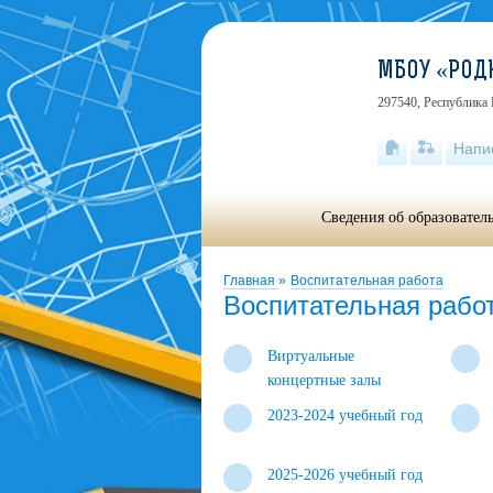
МБОУ «РОД
297540, Республика 
Напи
Сведения об образовател
Главная
»
Воспитательная работа
Воспитательная рабо
Виртуальные
концертные залы
2023-2024 учебный год
2025-2026 учебный год