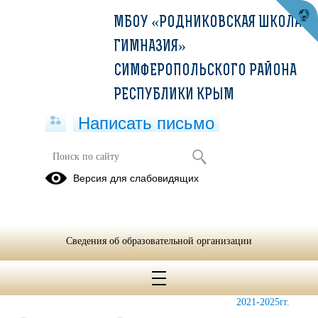
МБОУ «РОДНИКОВСКАЯ ШКОЛА-
ГИМНАЗИЯ»
СИМФЕРОПОЛЬСКОГО РАЙОНА
РЕСПУБЛИКИ КРЫМ
Написать письмо
Методическая работа
Версия для слабовидящих
Инновационная
Методическая
Использование
деятельность
работа,
ЦОР
2023/2024
Сведения об образовательной организации
учебный год
Базовый
Для
Программа
центр
мониторингов
развития на
2021-2025гг.