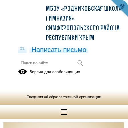
МБОУ «РОДНИКОВСКАЯ ШКОЛА-
ГИМНАЗИЯ»
СИМФЕРОПОЛЬСКОГО РАЙОНА
РЕСПУБЛИКИ КРЫМ
Написать письмо
Школа Минпросвещения России
Версия для слабовидящих
План мероприятий ("дорожная карта") по преодолению
выявленных дефицитов в результате самодиагностики МБОУ
"Родниковская школа-гимназия".pdf
(скачать)
(посмотреть)
Сведения об образовательной организации