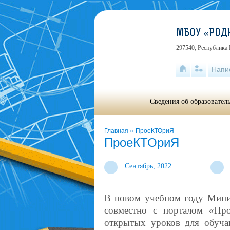
МБОУ «РОД
297540, Республика 
Напи
Сведения об образовател
Главная
»
ПроеКТОриЯ
ПроеКТОриЯ
Сентябрь, 2022
В новом учебном году Мини
совместно с порталом «Пр
открытых уроков для обуч