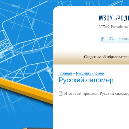
МБОУ «РОД
297540, Республика 
Напи
Сведения об образовател
Главная
»
Русский силомер
Русский силомер
Итоговый протокол Русский силоме