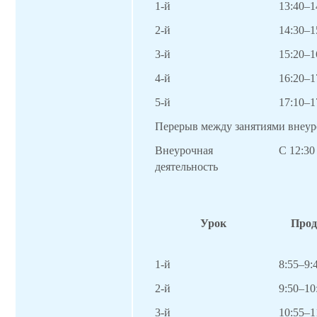
1-й
13
:
40
–
1
2-й
14
:
30
–1
3-й
1
5
:
20
–1
4-й
1
6
:
20
–1
5-й
1
7
:
10
–1
Перерыв между занятиями внеур
Внеурочная
С 1
2
:
30
деятельность
Урок
Прод
1-й
8:55–9:
2-й
9:50–10
3-й
10:
55
–1