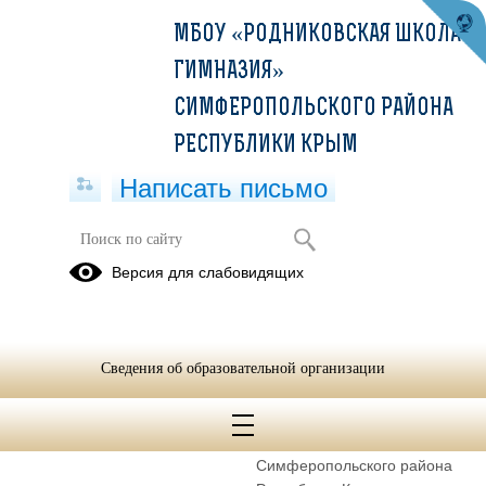
МБОУ «РОДНИКОВСКАЯ ШКОЛА-
ГИМНАЗИЯ»
СИМФЕРОПОЛЬСКОГО РАЙОНА
РЕСПУБЛИКИ КРЫМ
Написать письмо
Полное наименование
Муниципальное бюджетное
Версия для слабовидящих
образовательной организации*
общеобразовательное
учреждение «Родниковская
школа-гимназия»
Симферопольского района
Сведения об образовательной организации
Республики Крым
Сокращенное наименование
МБОУ «Родниковская школа-
образовательной организации*
гимназия»
Симферопольского района