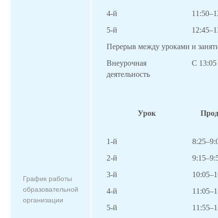
4-й
11:
50
–1
5-й
12:
45
–1
Перерыв между уроками и занят
Внеурочная
С
13:05
деятельность
Урок
Прод
1-й
8:25–9:
2-й
9:15–9:
3-й
10:
05
–1
График работы
образовательной
4-й
11:
05
–1
организации
5-й
11:
55
–1