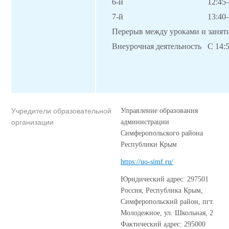
6-й
12:45
7-й
13:40
Перерыв между уроками и занят
Внеурочная деятельность
С 14:
Учредители образовательной
Управление образования
организации
администрации
Симферопольского района
Республики Крым
https://uo-simf.ru/
Юридический адрес: 297501
Россия, Республика Крым,
Симферопольский район, пгт.
Молодежное, ул. Школьная, 2
Фактический адрес: 295000