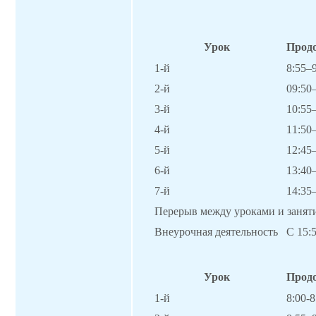
Урок
Прод
1-й
8:55–
2-й
09:50
3-й
10:55
4-й
11:50
5-й
12:45
6-й
13:40
7-й
14:35
Перерыв между уроками и занят
Внеурочная деятельность
С 15:
Урок
Прод
1-й
8:00-8