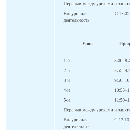
Перерыв между уроками и занят
Внеурочная
С
13:05
деятельность
Урок
Прод
1-й
8:00–8:
2-й
8:55–9:
3-й
9:
5
0–10
4-й
10:
5
5–1
5-й
11:
5
0–1
Перерыв между уроками и занят
Внеурочная
С
12:1
деятельность