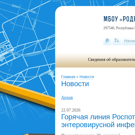
МБОУ «РОД
297540, Республика 
Напи
Сведения об образовател
Главная
»
Новости
Новости
Архив
22.07.2026
Горячая линия Роспо
энтеровирусной инфе