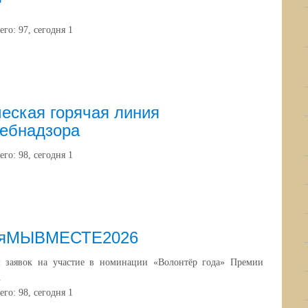
"
его:
97
, сегодня
1
еская горячая линия
ребнадзора
его:
98
, сегодня
1
ияМЫВМЕСТЕ2026
 заявок на участие в номинации «Волонтёр года» Премии
.
его:
98
, сегодня
1