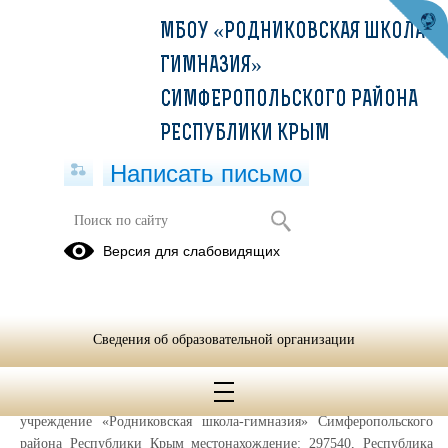
МБОУ «РОДНИКОВСКАЯ ШКОЛА-
ГИМНАЗИЯ»
СИМФЕРОПОЛЬСКОГО РАЙОНА
РЕСПУБЛИКИ КРЫМ
Написать письмо
Информированное согласие
Версия для слабовидящих
посетителя сайта на обработку
персональных данных (далее –
Согласие)
Сведения об образовательной организации
Во исполнение требований статьи 6 и статьи 9 Федерального
закона от 27.07.2006 № 152-ФЗ «О персональных данных» даю своё
согласие Муниципальное бюджетное общеобразовательное
учреждение «Родниковская школа-гимназия» Симферопольского
района Республики Крым местонахождение: 297540, Республика