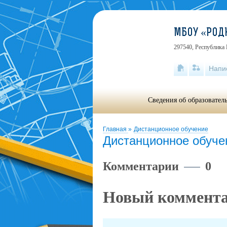
МБОУ «РОД
297540, Республика 
Напи
Сведения об образовател
Главная
»
Дистанционное обучение
Дистанционное обуче
Комментарии
0
Новый коммент