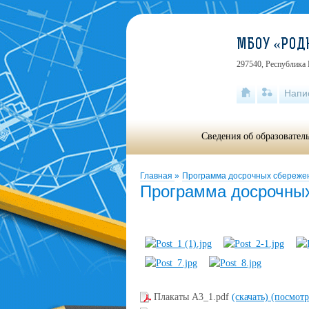
МБОУ «РОД
297540, Республика 
Напи
Сведения об образовател
Главная
»
Программа досрочных сбереже
Программа досрочны
Плакаты А3_1.pdf
(скачать)
(посмотр