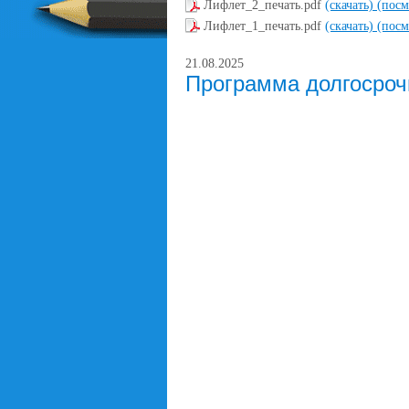
Лифлет_2_печать.pdf
(скачать)
(посм
Лифлет_1_печать.pdf
(скачать)
(посм
21.08.2025
Программа долгосроч