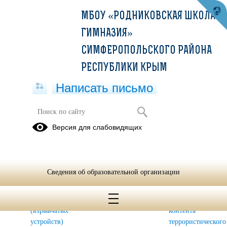
МБОУ «РОДНИКОВСКАЯ ШКОЛА-
ГИМНАЗИЯ»
СИМФЕРОПОЛЬСКОГО РАЙОНА
РЕСПУБЛИКИ КРЫМ
Написать письмо
Ознакомление
Версия для слабовидящих
Алгоритм
Особенности
Порядок
действий
поведения
действий
при
при захвате
при
Сведения об образовательной организации
обнаружении
(попытке
обнаружении
подозрительных
захвата) в
в сети
предметов
заложники
Интернет
(взрывчатых
контента
устройств)
террористического