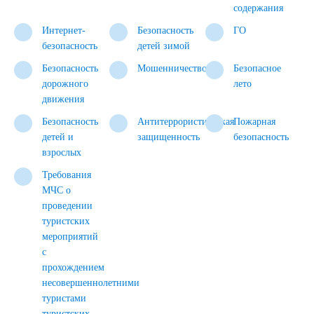
содержания
Интернет-
Безопасность
ГО
безопасность
детей зимой
Безопасность
Мошенничество
Безопасное
дорожного
лето
движения
Безопасность
Антитеррористическая
Пожарная
детей и
защищенность
безопасность
взрослых
Требования
МЧС о
проведении
туристских
мероприятий
с
прохождением
несовершеннолетними
туристами
туристских