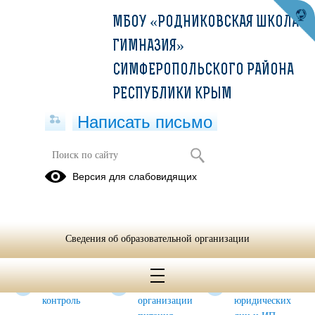
МБОУ «РОДНИКОВСКАЯ ШКОЛА-
ГИМНАЗИЯ»
СИМФЕРОПОЛЬСКОГО РАЙОНА
РЕСПУБЛИКИ КРЫМ
Написать письмо
Организация горячего питания в
Версия для слабовидящих
2025-2026 учебном году
основное
Графики
Информация
меню
приема
для
Сведения об образовательной организации
пищи
родителей
обучающимися
Родительский
Приказы об
Перечень
контроль
организации
юридических