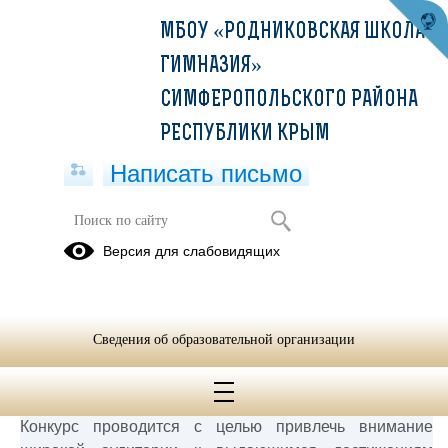
МБОУ «РОДНИКОВСКАЯ ШКОЛА-
ГИМНАЗИЯ»
СИМФЕРОПОЛЬСКОГО РАЙОНА
РЕСПУБЛИКИ КРЫМ
Написать письмо
Конкурс "Мечты о звездах"
Версия для слабовидящих
21.01.2026
Обучающиеся 9-11 классов
активно поддерживая инициативу
популяризации отечественной космонавтики и научных
Сведения об образовательной организации
достижений, приняли участие в конкурсе, приуроченном к 40-
летию запуска первой долговременной орбитальной станции
«Мир».
Конкурс проводится с целью привлечь внимание