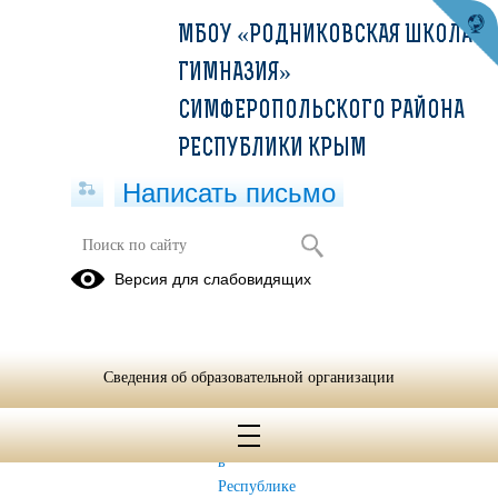
МБОУ «РОДНИКОВСКАЯ ШКОЛА-
ГИМНАЗИЯ»
СИМФЕРОПОЛЬСКОГО РАЙОНА
РЕСПУБЛИКИ КРЫМ
Написать письмо
ГИА-11
Версия для слабовидящих
Участники
Руководство
ГИА-11 -это
пользователя
для Вас
Системы
Сведения об образовательной организации
демонстрации
результатов
ОГЭ/ГВЭ-9
в
Республике